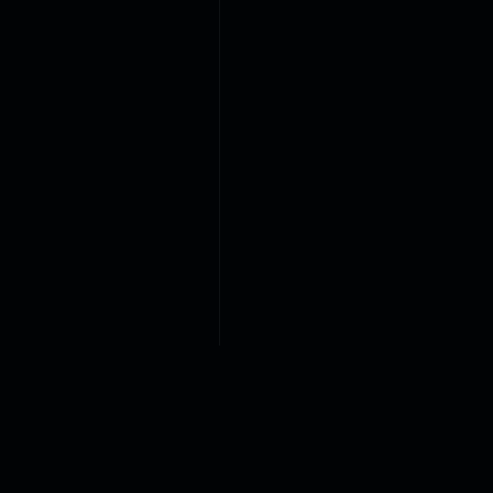
©Copyright 2021 Obvius360. 
Service Terms
⠀•⠀
Music Polic