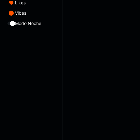
Likes
Vibes
Modo Noche