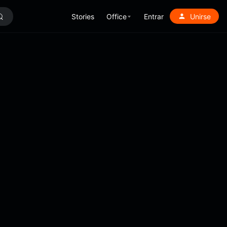
Stories
Office
Entrar
Unirse