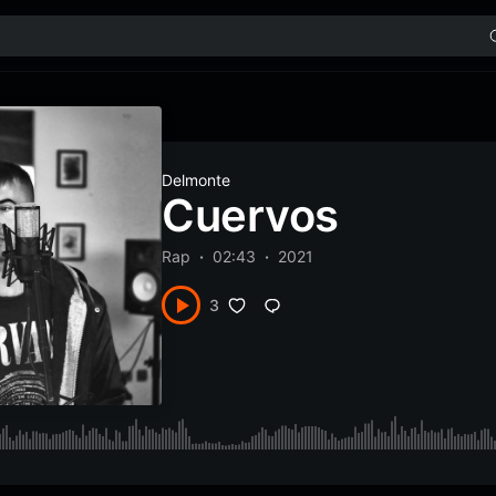
Delmonte
Cuervos
Rap
02:43
2021
3