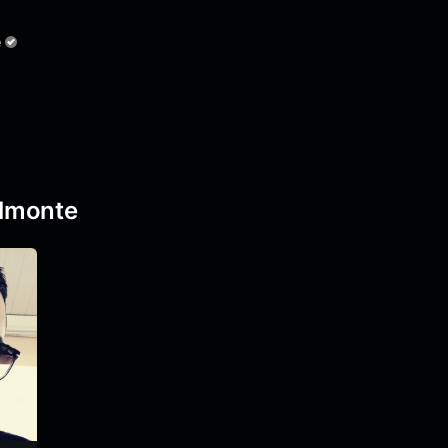
e
lmonte