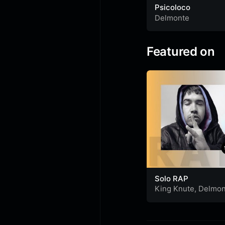
Psicoloco
Delmonte
Featured on
Solo RAP
King Knute
,
Delmon
&
Ripolito