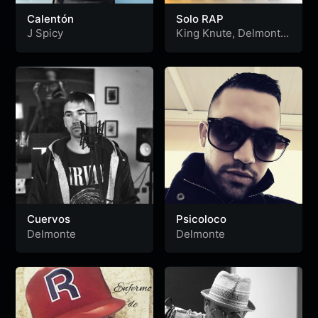
Calentón
Solo RAP
J Spicy
King Knute
,
Delmonte
&
Ripolito
Cuervos
Psicoloco
Delmonte
Delmonte