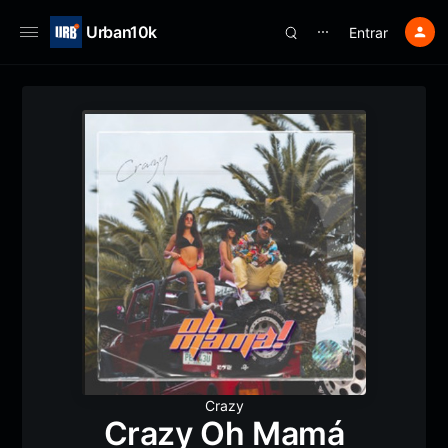
Urban10k
Entrar
⋯
Crazy
Crazy Oh Mamá